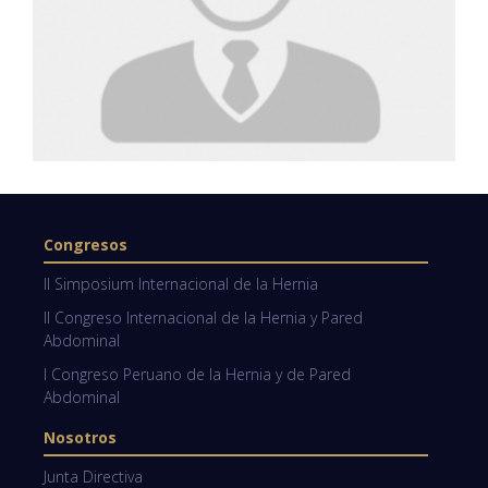
Congresos
II Simposium Internacional de la Hernia
II Congreso Internacional de la Hernia y Pared
Abdominal
I Congreso Peruano de la Hernia y de Pared
Abdominal
Nosotros
Junta Directiva