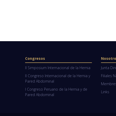
Congresos
Nosotr
II Simposium Internacional de la Hernia
Junta Dir
II Congreso Internacional de la Hernia y
Filiales 
Pared Abdominal
Membresí
I Congreso Peruano de la Hernia y de
Links
Pared Abdominal