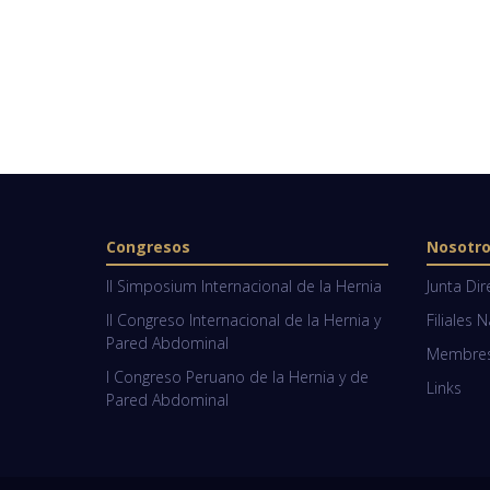
Congresos
Nosotr
II Simposium Internacional de la Hernia
Junta Dir
II Congreso Internacional de la Hernia y
Filiales 
Pared Abdominal
Membresí
I Congreso Peruano de la Hernia y de
Links
Pared Abdominal