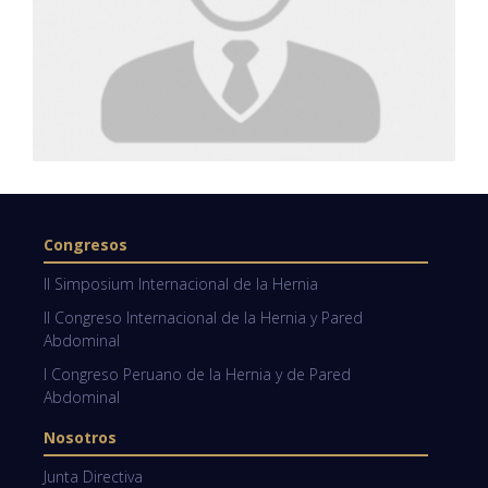
Congresos
II Simposium Internacional de la Hernia
II Congreso Internacional de la Hernia y Pared
Abdominal
I Congreso Peruano de la Hernia y de Pared
Abdominal
Nosotros
Junta Directiva