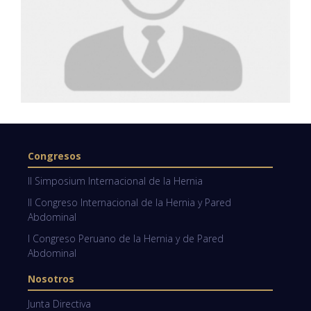
Congresos
II Simposium Internacional de la Hernia
II Congreso Internacional de la Hernia y Pared
Abdominal
I Congreso Peruano de la Hernia y de Pared
Abdominal
Nosotros
Junta Directiva