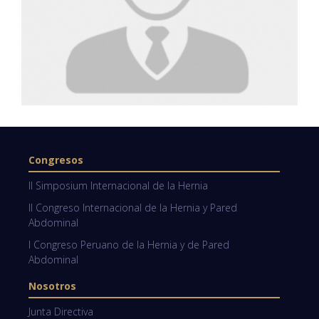
Congresos
II Simposium Internacional de la Hernia
II Congreso Internacional de la Hernia y Pared
Abdominal
I Congreso Peruano de la Hernia y de Pared
Abdominal
Nosotros
Junta Directiva