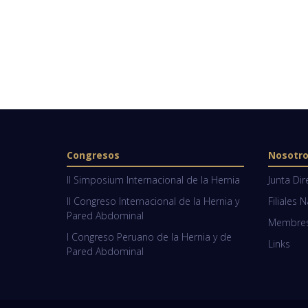
Congresos
Nosotr
II Simposium Internacional de la Hernia
Junta Dir
II Congreso Internacional de la Hernia y
Filiales 
Pared Abdominal
Membresí
I Congreso Peruano de la Hernia y de
Links
Pared Abdominal