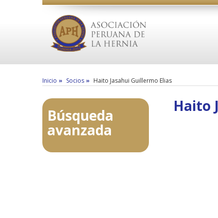
Inicio
Socios
Haito Jasahui Guillermo Elias
Haito 
Búsqueda
avanzada