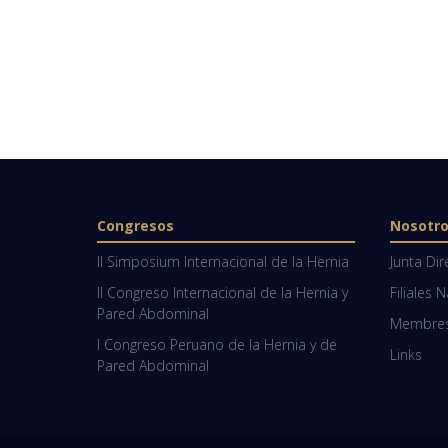
Congresos
Nosotr
II Simposium Internacional de la Hernia
Junta Dir
II Congreso Internacional de la Hernia y
Filiales 
Pared Abdominal
Membresí
I Congreso Peruano de la Hernia y de
Links
Pared Abdominal