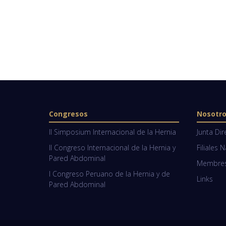
Congresos
Nosotr
II Simposium Internacional de la Hernia
Junta Dir
II Congreso Internacional de la Hernia y
Filiales 
Pared Abdominal
Membresí
I Congreso Peruano de la Hernia y de
Links
Pared Abdominal