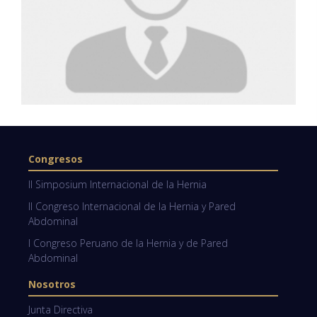
Congresos
II Simposium Internacional de la Hernia
II Congreso Internacional de la Hernia y Pared
Abdominal
I Congreso Peruano de la Hernia y de Pared
Abdominal
Nosotros
Junta Directiva