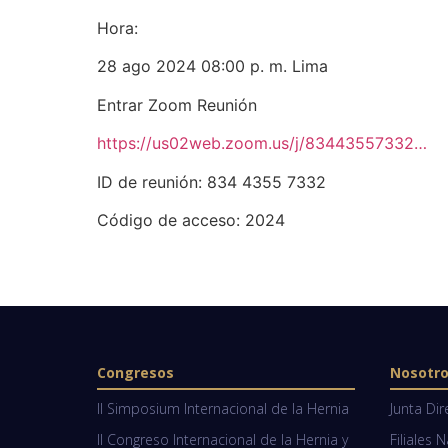
Hora:
28 ago 2024 08:00 p. m. Lima
Entrar Zoom Reunión
https://us02web.zoom.us/j/83443557332…
ID de reunión: 834 4355 7332
Código de acceso: 2024
Congresos
Nosotr
II Simposium Internacional de la Hernia
Junta Dir
II Congreso Internacional de la Hernia y
Filiales 