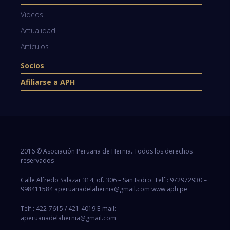
Videos
Actualidad
Artículos
Socios
Afiliarse a APH
2016 © Asociación Peruana de Hernia. Todos los derechos
reservados
Calle Alfredo Salazar 314, of. 306 – San Isidro. Telf.: 972972930 –
998411584 aperuanadelahernia@gmail.com www.aph.pe
Telf.: 422-7615 / 421-4019 E-mail:
aperuanadelahernia@gmail.com