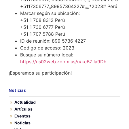
+5117306777,,89957364227#,,,,*2023# Perú
Marcar según su ubicación:
+51 1 708 8312 Perú
+51 1 730 6777 Perú
+51 1 707 5788 Perú
ID de reunión: 899 5736 4227
Código de acceso: 2023
Busque su número local:
https://us02web.zoom.us/u/kcBZlIa9Dh
¡Esperamos su participación!
Noticias
Actualidad
Artículos
Eventos
Noticias