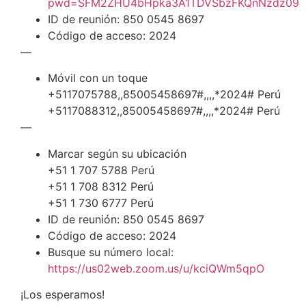
pwd=SFM2ZHU4bHpka3A1TDVSbzFKQnNzdz09
ID de reunión: 850 0545 8697
Código de acceso: 2024
—
Móvil con un toque
+5117075788,,85005458697#,,,,*2024# Perú
+5117088312,,85005458697#,,,,*2024# Perú
—
Marcar según su ubicación
+51 1 707 5788 Perú
+51 1 708 8312 Perú
+51 1 730 6777 Perú
ID de reunión: 850 0545 8697
Código de acceso: 2024
Busque su número local:
https://us02web.zoom.us/u/kciQWm5qpO
¡Los esperamos!