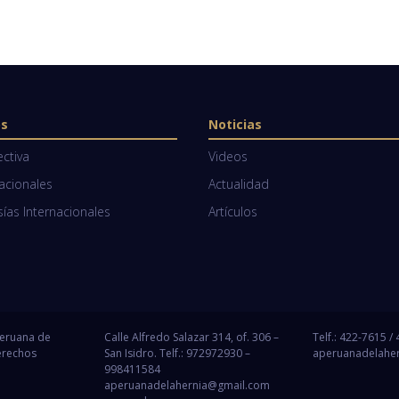
os
Noticias
ectiva
Videos
Nacionales
Actualidad
as Internacionales
Artículos
Peruana de
Calle Alfredo Salazar 314, of. 306 –
Telf.: 422-7615 /
erechos
San Isidro. Telf.: 972972930 –
aperuanadelahe
998411584
aperuanadelahernia@gmail.com