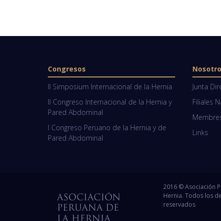
Congresos
Nosotr
II Simposium Internacional de la Hernia
Junta Dir
II Congreso Internacional de la Hernia y
Filiales 
Pared Abdominal
Membresí
I Congreso Peruano de la Hernia y de
Links
Pared Abdominal
2016 © Asociación 
Hernia. Todos los d
reservados