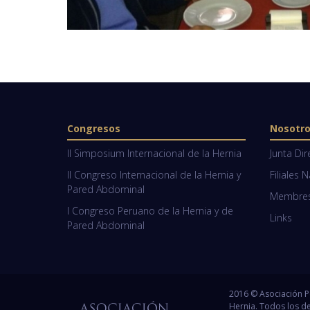
Congresos
Nosotr
II Simposium Internacional de la Hernia
Junta Dir
II Congreso Internacional de la Hernia y
Filiales 
Pared Abdominal
Membresí
I Congreso Peruano de la Hernia y de
Links
Pared Abdominal
2016 © Asociación 
Hernia. Todos los d