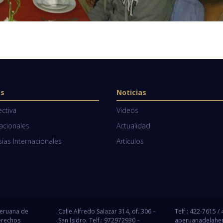
os
Noticias
ectiva
Videos
Nacionales
Actualidad
as Internacionales
Artículos
Peruana de
Calle Alfredo Salazar 314, of. 306 –
Telf.: 422-7615 /
erechos
San Isidro. Telf.: 972972930 –
aperuanadelahe