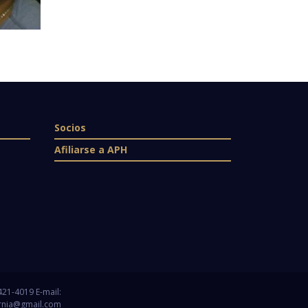
Socios
Afiliarse a APH
 421-4019 E-mail:
rnia@gmail.com