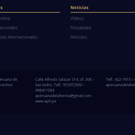
os
Noticias
ectiva
Videos
Nacionales
Actualidad
as Internacionales
Artículos
Peruana de
Calle Alfredo Salazar 314, of. 306 –
Telf.: 422-7615 /
erechos
San Isidro. Telf.: 972972930 –
aperuanadelahe
998411584
aperuanadelahernia@gmail.com
www.aph.pe