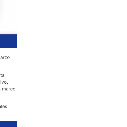
marzo
sta
ivo,
un marco
ales